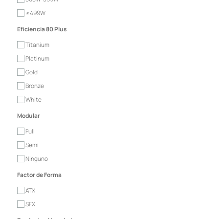
≤499W
Eficiencia 80 Plus
Titanium
Platinum
Gold
Bronze
White
Modular
Full
Semi
Ninguno
Factor de Forma
ATX
SFX