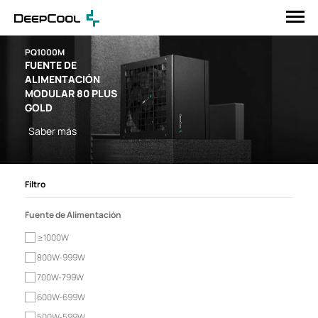
PQ1000M
FUENTE DE
ALIMENTACIÓN
MODULAR 80 PLUS
GOLD
Saber más
Filtro
Fuente de Alimentación
≥1000W
800W-999W
700W-799W
600W-699W
500W-599W