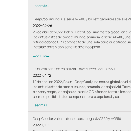
Leer más...
DeepCool anuncia la serie AK400 y los refrigeradores de aire
2022-04-26
26 de abril de 2022, Pekín - DeepCool, una marca global en el
los entusiastas de todo el mundo, anuncia la serie AK400, una
refrigerador de CPU compacto de una sola torre que ofrece u
instalación rápido y sencillo de cinco paso...
Leer más...
La nueva serie de cajas Mid-Tower DeepCool CC560
2022-04-12
12 de abril de 2022, Pekín - DeepCool, una marca global en el
los entusiastas de todo el mundo, anuncia las cajas Mid-Towe
blanco y negro, las cajas de la serie CC ofrecen tanto a los
una compatibilidad de componentes excepcional y ca...
Leer más...
DeepCool lanza los ratones para juegos MG350 y MG510
2022-01-11