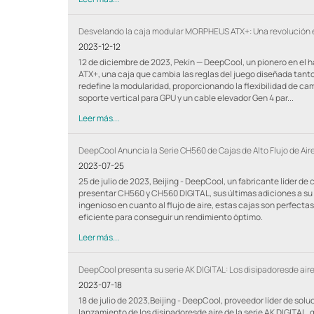
Desvelando la caja modular MORPHEUS ATX+: Una revolución e
2023-12-12
12 de diciembre de 2023, Pekín — DeepCool, un pionero en el
ATX+, una caja que cambia las reglas del juego diseñada ta
redefine la modularidad, proporcionando la flexibilidad de ca
soporte vertical para GPU y un cable elevador Gen 4 par...
Leer más...
DeepCool Anuncia la Serie CH560 de Cajas de Alto Flujo de Air
2023-07-25
25 de julio de 2023, Beijing - DeepCool, un fabricante líder d
presentar CH560 y CH560 DIGITAL, sus últimas adiciones a su 
ingenioso en cuanto al flujo de aire, estas cajas son perfect
eficiente para conseguir un rendimiento óptimo.
Leer más...
DeepCool presenta su serie AK DIGITAL: Los disipadoresde air
2023-07-18
18 de julio de 2023,Beijing - DeepCool, proveedor líder de solu
lanzamiento de los disipadoresde aire de la serie AK DIGITAL,