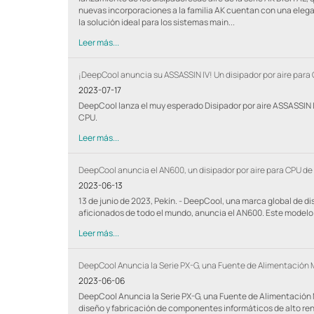
nuevas incorporaciones a la familia AK cuentan con una elegan
la solución ideal para los sistemas main...
Leer más...
¡DeepCool anuncia su ASSASSIN IV! Un disipador por aire para
2023-07-17
DeepCool lanza el muy esperado Disipador por aire ASSASSIN IV
CPU.
Leer más...
DeepCool anuncia el AN600, un disipador por aire para CPU de
2023-06-13
13 de junio de 2023, Pekín. - DeepCool, una marca global de 
aficionados de todo el mundo, anuncia el AN600. Este modelo of
Leer más...
DeepCool Anuncia la Serie PX-G, una Fuente de Alimentación
2023-06-06
DeepCool Anuncia la Serie PX-G, una Fuente de Alimentación 
diseño y fabricación de componentes informáticos de alto rend