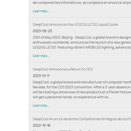
de componentes informáticos, se complace en anunciar el pró
Leer más...
DeepCool Announces the LE520 & LE720 Liquid Cooler
2023-05-23
23th of May 2023, Beijing - DeepCool, a global brand in des
enthusiasts worldwide, announces the launch of a new generati
LE520 & LE720. Featuring vibrant ARGB LED lighting, advance
Leer más...
DeepCool Announces a Return to CES
2023-01-11
DeepCool, a global brand and manufacturer of computer hardw
Nevada, for the CES 2023 convention. After a 3-year absence d
will be hosting a showcase of new products at a Planet Hollywo
will get a personal hands-on experience with so...
Leer más...
DeepCool Anuncia Variantes Completamente Negras de los Popu
2022-10-18