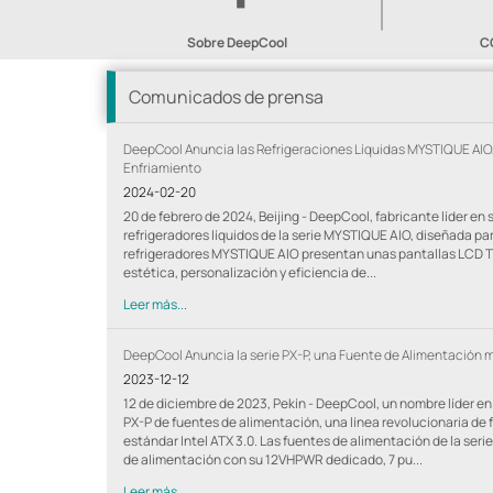
Sobre DeepCool
C
Comunicados de prensa
DeepCool Anuncia las Refrigeraciones Líquidas MYSTIQUE AIO, 
Enfriamiento
2024-02-20
20 de febrero de 2024, Beijing - DeepCool, fabricante líder en
refrigeradores líquidos de la serie MYSTIQUE AIO, diseñada pa
refrigeradores MYSTIQUE AIO presentan unas pantallas LCD TF
estética, personalización y eficiencia de...
Leer más...
DeepCool Anuncia la serie PX-P, una Fuente de Alimentación
2023-12-12
12 de diciembre de 2023, Pekín - DeepCool, un nombre líder en
PX-P de fuentes de alimentación, una línea revolucionaria de
estándar Intel ATX 3.0. Las fuentes de alimentación de la ser
de alimentación con su 12VHPWR dedicado, 7 pu...
Leer más...