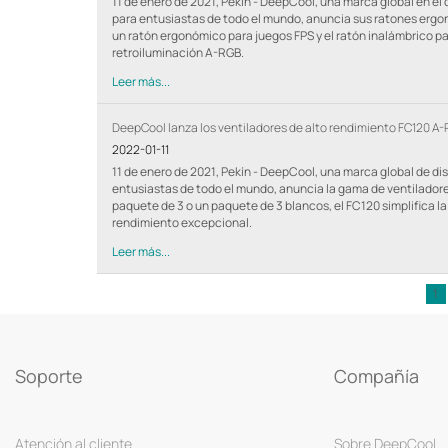
11 de enero de 2021, Pekín - DeepCool, una marca global en el
para entusiastas de todo el mundo, anuncia sus ratones ergo
un ratón ergonómico para juegos FPS y el ratón inalámbrico 
retroiluminación A-RGB.
Leer más...
DeepCool lanza los ventiladores de alto rendimiento FC120 A-R
2022-01-11
11 de enero de 2021, Pekín - DeepCool, una marca global de d
entusiastas de todo el mundo, anuncia la gama de ventiladore
paquete de 3 o un paquete de 3 blancos, el FC120 simplifica la
rendimiento excepcional.
Leer más...
1
Soporte
Compañía
Atención al cliente
Sobre DeepCool