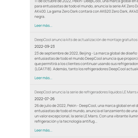
11 de octubre de 2022, Pekín- DeepCool, una marca global en 
para entusiastas de todo el mundo, anuncia la serie AK Zero D
AK400. La gama Zero Dark contará con AK620 Zero Dark, AK40
negra.
Leer más...
DeepCool anuncia kits de actualización de montaje gratuitos
2022-09-23
23 de septiembre de 2022, Beijing - La marca global de diseñ
entusiastas de todo el mundo DeepCool anuncia que proporcio
que permitirá a los clientes continuar usando sus refrigera
(LGA1718). Además, tanto los refrigeradores DeepCool actuale
Leer más...
DeepCool anuncia la serie de refrigeradores líquidos LE Marrs 
2022-07-26
26 de julio de 2022, Pekín - DeepCool, una marca global en el
entusiastas de todo el mundo, anuncia el lanzamiento de una 
un valor excepcional, la serie LE Marrs. Con una vibrante ilum
refrigeración y la tecnología antifug...
Leer más...