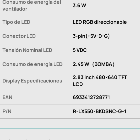
Consumo de energía del
3.6 W
ventilador
Tipo de LED
LED RGB direccionable
Conector LED
3-pin(+5V-D-G)
Tensión Nominal LED
5 VDC
Consumo de energía LED
2.45 W（BOMBA）
2.83 inch 480×640 TFT
Display Especificaciones
LCD
EAN
6933412728771
P/N
R-LX550-BKDSNC-G-1