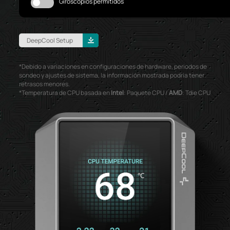
Giroscopios permitidos
DeepCool Setup
*Debido a variaciones en configuraciones de hardware, periodos de
sondeo y ajustes de sistema, la información mostrada podría tener
retrasos menores.
*Temperatura de CPU basada en
Intel
: Paquete CPU /
AMD
: Tdie CPU