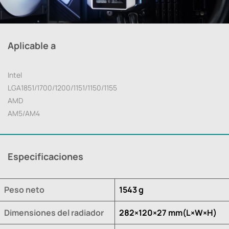
Aplicable a
Intel
LGA1851/1700/1200/1151/1150/1155
AMD
AM5/AM4
Especificaciones
Peso neto
1543 g
Dimensiones del radiador
282×120×27 mm(L×W×H)