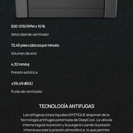
500-2150 RPM ± 10 %
Velocidad de ventilador
72,45 pies cúbicos por minuto
Volumen de aire
4,32 mmAq
Presión estática
≤36,49 dB(A)
Ruido de ventilador
TECNOLOGÍA ANTIFUGAS
Las refrigeraciones líquidas MYSTIQUE disponen de la
tecnología antifugas patentada de DeepCool. La válvula
interna regula la presión y la purgará cuando la presión
interna exceda la presión atmosférica, lo que permite