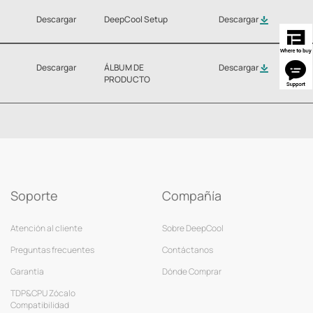
Descargar
DeepCool Setup
Descargar
Descargar
ÁLBUM DE
Descargar
PRODUCTO
Soporte
Compañía
Atención al cliente
Sobre DeepCool
Preguntas frecuentes
Contáctanos
Garantía
Dónde Comprar
TDP&CPU Zócalo
Compatibilidad