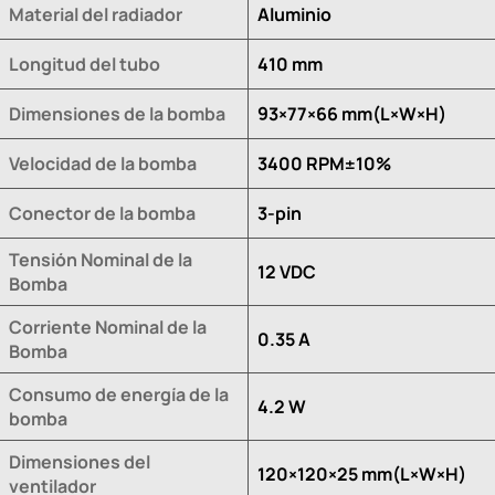
Material del radiador
Aluminio
Longitud del tubo
410 mm
Dimensiones de la bomba
93×77×66 mm(L×W×H)
Velocidad de la bomba
3400 RPM±10%
Conector de la bomba
3-pin
Tensión Nominal de la
12 VDC
Bomba
Corriente Nominal de la
0.35 A
Bomba
Consumo de energía de la
4.2 W
bomba
Dimensiones del
120×120×25 mm(L×W×H)
ventilador