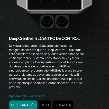
DeepCreative: EL CENTRO DE CONTROL
Da vida a todas las fantásticas funciones de las
refrigeraciones Mystique en DeepCreative. A través de
esta completa aplicación, se pueden ver las estadísticas
en tiempo real del sistema, consultar detalles y tener
acceso completo a los dispositivos compatibles. Es aquí
donde se puede elegir que los acentos RGB se
sincronicen con el controlador ARGB de la placa base o
utilizar el sistema de advertencia de color térmico. El
software recibirá actualizaciones continuas, por lo que
es de esperar que se amplíen las funciones en un futuro
próximo.
Opciones de visualización:
MONITORIZACIÓN
MEDIA
GRABACIÓN