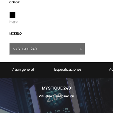
COLOR
Negro
MODELO
MYSTIQUE 240
Visión general
Especificaciones
Vi
MYSTIQUE 240
Visualiza tu imaginación