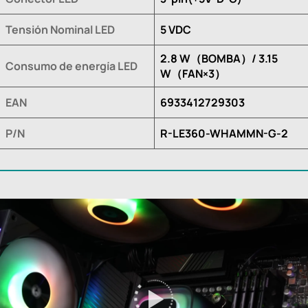
Tensión Nominal LED
5 VDC
2.8 W（BOMBA）/ 3.15
Consumo de energía LED
W（FAN×3）
EAN
6933412729303
P/N
R-LE360-WHAMMN-G-2