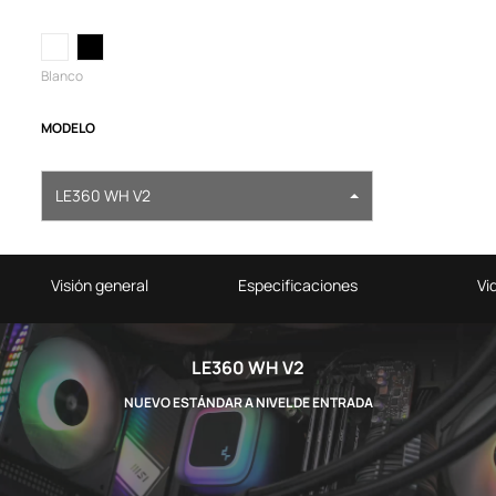
Blanco
MODELO
LE360 WH V2
Visión general
Especificaciones
Vi
LE360 WH V2
NUEVO ESTÁNDAR A NIVEL DE ENTRADA