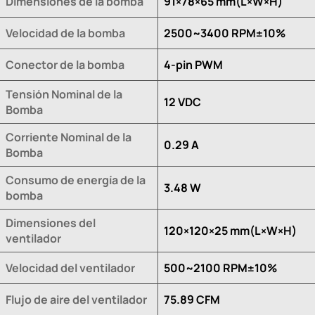
Dimensiones de la bomba
91×78×65 mm(L×W×H)
Velocidad de la bomba
2500~3400 RPM±10%
Conector de la bomba
4-pin PWM
Tensión Nominal de la
12 VDC
Bomba
Corriente Nominal de la
0.29 A
Bomba
Consumo de energía de la
3.48 W
bomba
Dimensiones del
120×120×25 mm(L×W×H)
ventilador
Velocidad del ventilador
500~2100 RPM±10%
Flujo de aire del ventilador
75.89 CFM