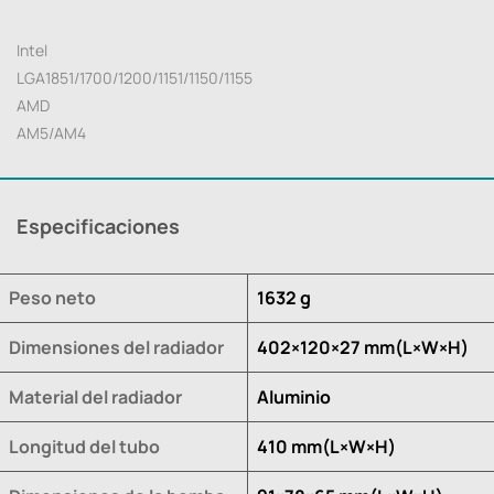
Intel
LGA1851/1700/1200/1151/1150/1155
AMD
AM5/AM4
Especificaciones
Peso neto
1632 g
Dimensiones del radiador
402×120×27 mm(L×W×H)
Material del radiador
Aluminio
Longitud del tubo
410 mm(L×W×H)