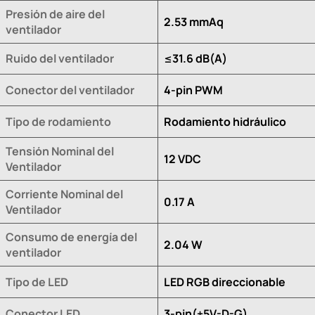
Presión de aire del
2.53 mmAq
ventilador
Ruido del ventilador
≤31.6 dB(A)
Conector del ventilador
4-pin PWM
Tipo de rodamiento
Rodamiento hidráulico
Tensión Nominal del
12 VDC
Ventilador
Corriente Nominal del
0.17 A
Ventilador
Consumo de energía del
2.04 W
ventilador
Tipo de LED
LED RGB direccionable
Conector LED
3-pin(+5V-D-G)