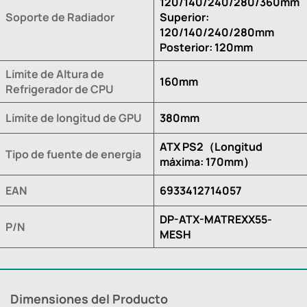
120/140/240/280/360mm
Soporte de Radiador
Superior:
120/140/240/280mm
Posterior: 120mm
Límite de Altura de
160mm
Refrigerador de CPU
Límite de longitud de GPU
380mm
ATX PS2（Longitud
Tipo de fuente de energía
máxima: 170mm）
EAN
6933412714057
DP-ATX-MATREXX55-
P/N
MESH
Dimensiones del Producto