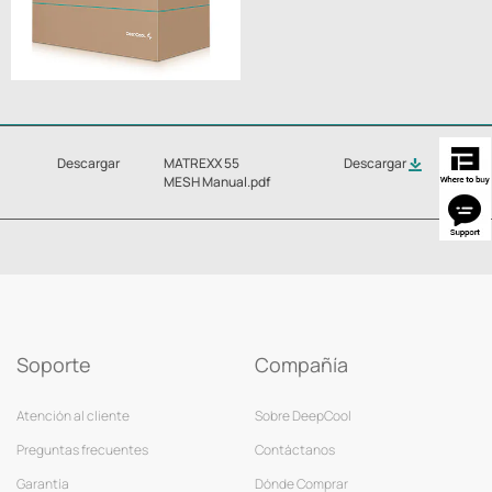
Descargar
MATREXX 55
Descargar
MESH Manual.pdf
Soporte
Compañía
Atención al cliente
Sobre DeepCool
Preguntas frecuentes
Contáctanos
Garantía
Dónde Comprar