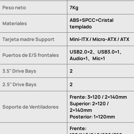
Peso neto
7Kg
ABS+SPCC+Cristal
Materiales
templado
Tarjeta madre Support
Mini-ITX / Micro-ATX / ATX
USB2.0×2、USB3.0×1、
Puertos de E/S frontales
Audio×1、Mic×1
3.5" Drive Bays
2
2.5" Drive Bays
2
Frente: 3×120 / 2×140mm
Superior: 2×120 /
Soporte de Ventiladores
2×140mm
Posterior: 1×120mm
Frente: