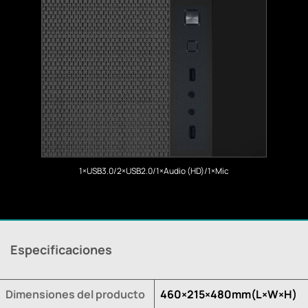
1×USB3.0/2×USB2.0/1×Audio (HD)/1×Mic
Especificaciones
Dimensiones del producto
460×215×480mm(L×W×H)