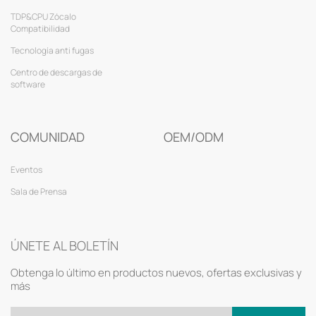
TDP&CPU Zócalo
Compatibilidad
Tecnología anti fugas
Centro de descargas de
software
COMUNIDAD
OEM/ODM
Eventos
Sala de Prensa
ÚNETE AL BOLETÍN
Obtenga lo último en productos nuevos, ofertas exclusivas y
más