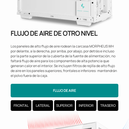
FLUJO DE AIRE DE OTRO NIVEL
Los paneles de alto flujo de aire rodean la carcasa MORPHEUS WH
por delante, a la derecha, por arriba, por abajo, por detrás e incluso
por la parte superior de la cubierta de la fuente de alimentación; no
faltará flujo de aire para los componentes de alta potencia que
generan calor en el interior. Se incluyen filtros de rejilla de alto flujo
de aire en los paneles superiores, frontales e inferiores: mantendrán
el polvo fuera de la caja.
FLUJO DE AIRE
FRONTAL
LATERAL
SUPERIOR
INFERIOR
TRASERO