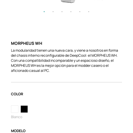
MORPHEUS WH
La modularidad tienen una nueva cara, y viene a nosotros en forma
del chasis interno reconfigurable de DeepCool: el MORPHEUS WH.
Con una compatibilidad incomparable y un espacioso diseño, el
MORPHEUS WH es la mejor opción para el modder casero o el
aficionado casual al PC.
COLOR
Blanco
MODELO