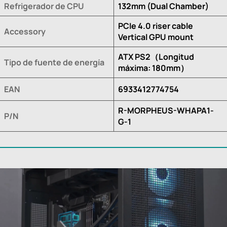
Refrigerador de CPU
132mm (Dual Chamber)
PCIe 4.0 riser cable
Accessory
Vertical GPU mount
ATX PS2（Longitud
Tipo de fuente de energía
máxima: 180mm）
EAN
6933412774754
R-MORPHEUS-WHAPA1-
P/N
G-1