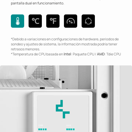
pantalla dual en funcionamiento.
℃
℉
*Debido a variaciones en configuraciones de hardware, periodos de
sondeo y ajustes de sistema, la información mostrada podría tener
retrasos menores.
*Temperatura de CPU basada en
Intel
: Paquete CPU /
AMD
: Tdie CPU