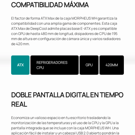
COMPATIBILIDAD MÁXIMA
El factor de forma ATX Max de la caja MORPHEUS WH garantiza la
compatibilidad con una amplia gama de componentes. Esta caja
ATX Max de DeepCool admite placas base E-ATX y es compatible
con GPU de hasta 480 mm de longitud, disipadores de CPU de 195
mm de altura en configuración de cámara única y varios radiadores
de 420 mm.
REFRIGERADORES
ATX
GPU
420MM
CPU
DOBLE PANTALLA DIGITAL EN TIEMPO
REAL
Economiza un valioso espacio en tu escritorio trasladando la
monitorización de las temperaturas y el uso de la CPU y la GPU a la
pantalla integrada que se incluye con la caja MORPHEUS WH. Una
aplicación fácil de instalar y un cabezal USB 2.0 abierto pondrán la