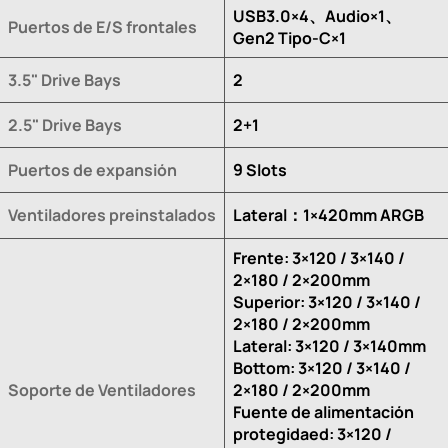
USB3.0×4、Audio×1、
Puertos de E/S frontales
Gen2 Tipo-C×1
3.5" Drive Bays
2
2.5" Drive Bays
2+1
Puertos de expansión
9 Slots
Ventiladores preinstalados
Lateral：1×420mm ARGB
Frente: 3×120 / 3×140 /
2×180 / 2×200mm
Superior: 3×120 / 3×140 /
2×180 / 2×200mm
Lateral: 3×120 / 3×140mm
Bottom: 3×120 / 3×140 /
Soporte de Ventiladores
2×180 / 2×200mm
Fuente de alimentación
protegidaed: 3×120 /