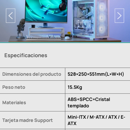
Especificaciones
Dimensiones del producto
528×250×551mm(L×W×H)
Peso neto
15.5Kg
ABS+SPCC+Cristal
Materiales
templado
Mini-ITX / M-ATX / ATX / E-
Tarjeta madre Support
ATX