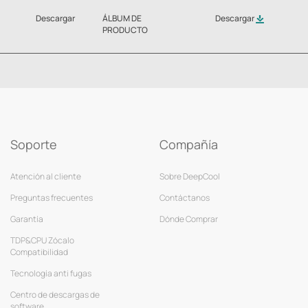
Descargar
ÁLBUM DE
Descargar
PRODUCTO
Soporte
Compañía
Atención al cliente
Sobre DeepCool
Preguntas frecuentes
Contáctanos
Garantía
Dónde Comprar
TDP&CPU Zócalo
Compatibilidad
Tecnología anti fugas
Centro de descargas de
software