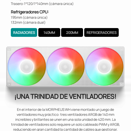
Trasero:1*120/1*140mm (cámara única)
Refrigeradores CPU:
195mm (cámara única)
132mm (cámara dual)
RADIADORES
140MM
200MM
REFRIGERADORES
¡UNA TRINIDAD DE VENTILADORES!
En el interior de la MORPHEUS WH viene montado un juego de
ventiladores muy práctico: tres ventiladores ARGB de 140 mm
increíbles y brillantes se unen en una sola unidad de 420 mm. La
trinidad de ventiladores solo requiere un solo cableado PWM y ARGB,
reduciendo en gran cantidad la cantidad de cables que gestionar.